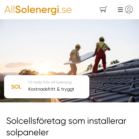
Få hjälp från All Solenergi
Kostnadsfritt & tryggt
Solcellsföretag som installerar
solpaneler