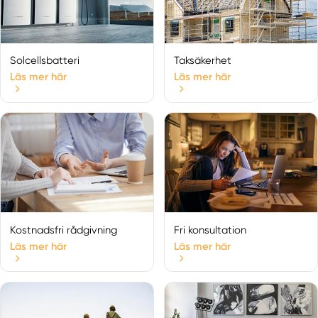
Grillby
Håbo
Harbo
Solcellsbatteri
Taksäkerhet
Heby
Läs mer här
Läs mer här
Järlåsa
Knivsta
Knutby
Örbyhus
Öregrund
Örsundsbro
Östervåla
Östhammar
Kostnadsfri rådgivning
Fri konsultation
Skärplinge
Läs mer här
Läs mer här
Skokloster
Storvreta
Tierp
Uppsala