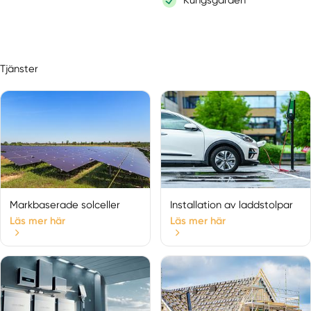
Kungsgården
Lingbo
Ljusdal
Marmaverken
Tjänster
Norrala
Ockelbo
Rengsjö
Segersta
Söderhamn
Storvik
Voxnabruk
Markbaserade solceller
Installation av laddstolpar
Uppsala län
Älvkarleby
Läs mer här
Läs mer här
Alunda
Bålsta
Björklinge
Enköping
Fjärdhundra