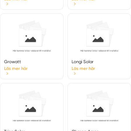
Gagnef
Grängesberg
Grycksbo
Gustafs
Hedemora
Idkerberget
Idre
Insjön
Growatt
Longi Solar
Krylbo
Läs mer här
Läs mer här
Långshyttan
Leksand
Lima
Linghed
Ludvika
Malung
Malungsfors
Mockfjärd