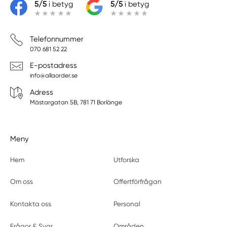
5/5
i betyg
5/5
i betyg
Telefonnummer
070 681 52 22
E-postadress
info@allaorder.se
Adress
Mästargatan 5B, 781 71 Borlänge
Meny
Hem
Utforska
Om oss
Offertförfrågan
Kontakta oss
Personal
Frågor & Svar
Områden