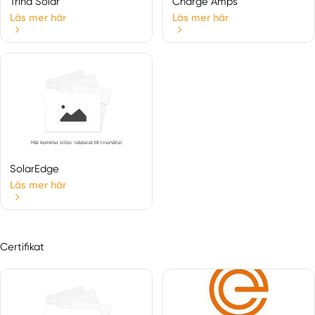
Trina Solar
Charge Amps
Mora
Läs mer här
Läs mer här
Nusnäs
Nyhammar
Orsa
Rättvik
Sågmyra
Sälen
Särna
Säter
SolarEdge
Sifferbo
Läs mer här
Siljansnäs
Smedjebacken
Söderbärke
Certifikat
Sundborn
Svärdsjö
Tällberg
Våmhus