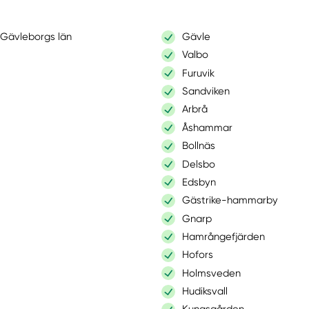
Gävleborgs län
Gävle
Valbo
Furuvik
Sandviken
Arbrå
Åshammar
Bollnäs
Delsbo
Edsbyn
Gästrike-hammarby
Gnarp
Hamrångefjärden
Hofors
Holmsveden
Hudiksvall