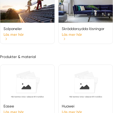
Uppsala län
Vänge
Dalarnas län
Älvdalen
Solpaneler
Skräddarsydda lösningar
Avesta
Läs mer här
Läs mer här
Björbo
Bjursås
Boda Kyrkby
Produkter & material
Borlänge
Dala-floda
Dala-husby
Dala-järna
Dalarnas län
Djura
Enviken
Falun
Easee
Huawei
Folkärna
Läs mer här
Läs mer här