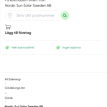
Få kostnadsfri offert från
Nordic Sun Solar Sweden AB
Lägg till företag
Helt kostnadsfritt
Inget köpkrav
All Solenergi
»
Gävleborgs län
»
Gävle
»
Nordic Sun Solar Sweden AB