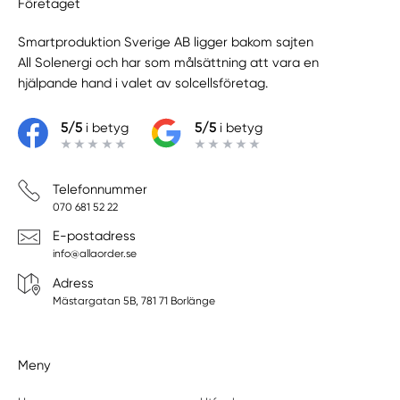
Företaget
Smartproduktion Sverige AB ligger bakom sajten
All Solenergi
och har som målsättning att vara en
hjälpande hand i valet av solcellsföretag.
5/5
i betyg
5/5
i betyg
Telefonnummer
070 681 52 22
E-postadress
info@allaorder.se
Adress
Mästargatan 5B, 781 71 Borlänge
Meny