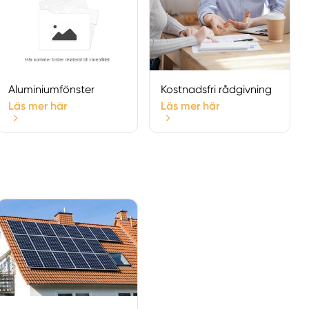
Själevad
Söråker
Sundsbruk
Sundsvall
Timrå
Aluminiumfönster
Kostnadsfri rådgivning
Torpshammar
Läs mer här
Läs mer här