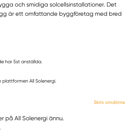
gga och smidiga solcellsinstallationer. Det
 Bygg är ett omfattande byggföretag med bred
e har 5st anställda.
plattformen All Solenergi.
Skriv omdöme
r på All Solenergi ännu.
.