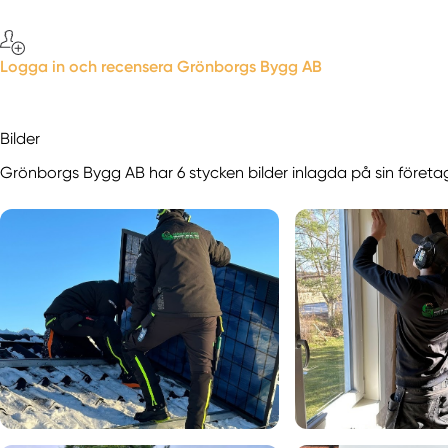
Logga in och recensera Grönborgs Bygg AB
Bilder
Grönborgs Bygg AB har 6 stycken bilder inlagda på sin företags