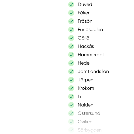
Duved
Fåker
Frösön
Funäsdalen
Gällö
Hackås
Hammerdal
Hede
Jämtlands län
Järpen
Krokom
Lit
Nälden
Östersund
Oviken
Sörbygden