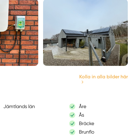
Kolla in alla bilder här
Jämtlands län
Åre
Ås
Bräcke
Brunflo