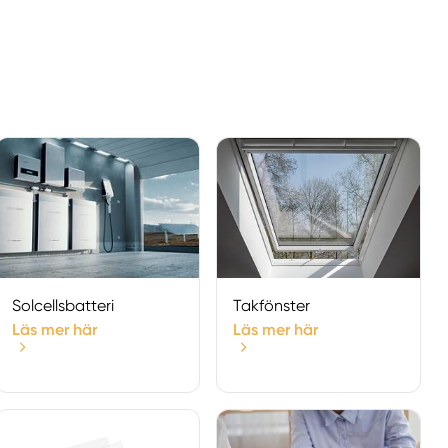
Strömsund
Sveg
Tandsbyn
Undersåker
Västernorrlands län
Alnö
Bredbyn
Domsjö
Fränsta
Härnösand
Indal
Solcellsbatteri
Takfönster
Kramfors
Läs mer här
Läs mer här
Kvissleby
Njurunda
Örnsköldsvik
Överhörnäs