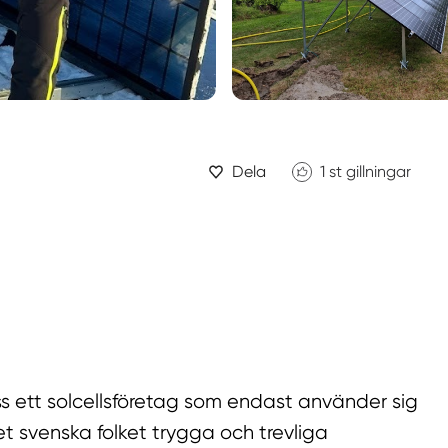
Dela
1
st gillningar
ss ett solcellsföretag som endast använder sig
t svenska folket trygga och trevliga