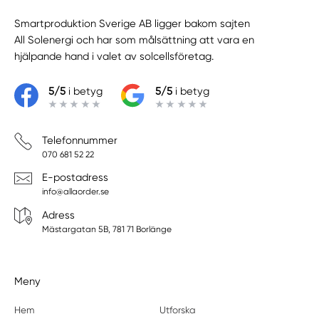
Smartproduktion Sverige AB ligger bakom sajten
All Solenergi
och har som målsättning att vara en
hjälpande hand i valet av solcellsföretag.
5/5
i betyg
5/5
i betyg
Telefonnummer
070 681 52 22
E-postadress
info@allaorder.se
Adress
Mästargatan 5B, 781 71 Borlänge
Meny
Hem
Utforska