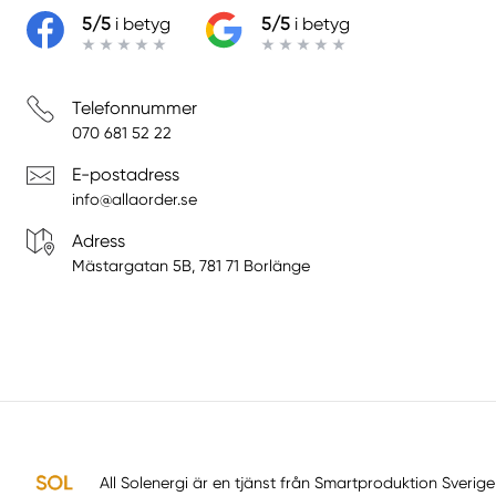
5/5
i betyg
5/5
i betyg
Telefonnummer
070 681 52 22
E-postadress
info@allaorder.se
Adress
Mästargatan 5B, 781 71 Borlänge
All Solenergi är en tjänst från
Smartproduktion Sverige