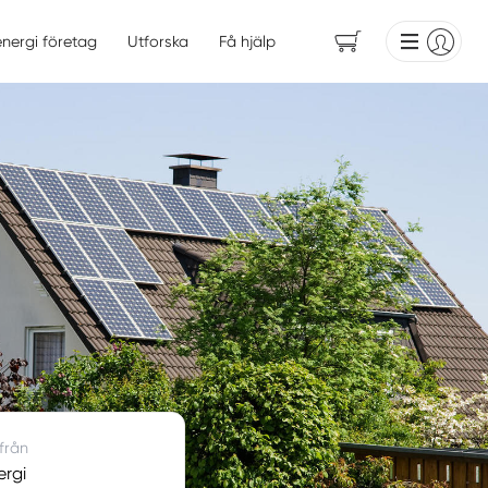
energi företag
Utforska
Få hjälp
 från
ergi