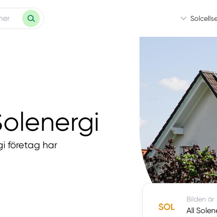
Solcells
 Solenergi
gi företag har
Bilden är
All Solen