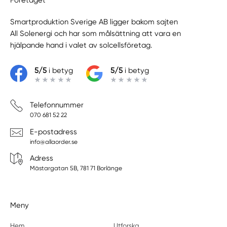
Smartproduktion Sverige AB ligger bakom sajten
All Solenergi
och har som målsättning att vara en
hjälpande hand i valet av solcellsföretag.
5/5
i betyg
5/5
i betyg
Telefonnummer
070 681 52 22
E-postadress
info@allaorder.se
Adress
Mästargatan 5B, 781 71 Borlänge
Meny
Hem
Utforska