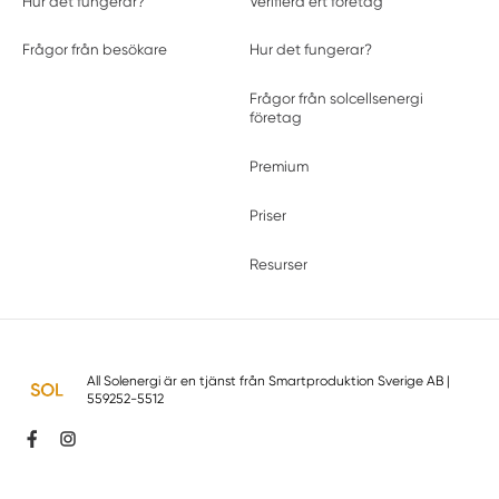
Hur det fungerar?
Verifiera ert företag
Frågor från besökare
Hur det fungerar?
Frågor från solcellsenergi
företag
Premium
Priser
Resurser
All Solenergi är en tjänst från
Smartproduktion Sverige AB
|
559252-5512