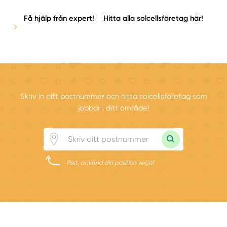
Få hjälp från expert!
Hitta alla solcellsföretag här!
Skriv in ditt postnummer och hitta solcellsföretag som
jobbar i ditt område!
Psst, använd din position vetja!