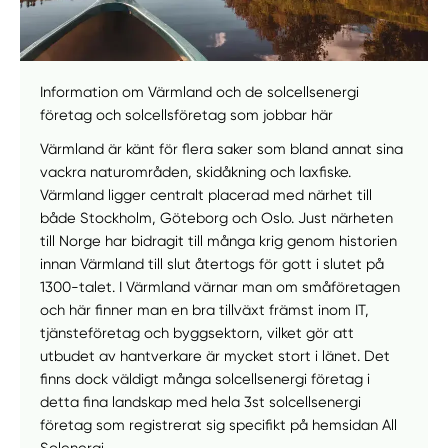
Information om Värmland och de solcellsenergi
företag och solcellsföretag som jobbar här
Värmland är känt för flera saker som bland annat sina
vackra naturområden, skidåkning och laxfiske.
Värmland ligger centralt placerad med närhet till
både Stockholm, Göteborg och Oslo. Just närheten
till Norge har bidragit till många krig genom historien
innan Värmland till slut återtogs för gott i slutet på
1300-talet. I Värmland värnar man om småföretagen
och här finner man en bra tillväxt främst inom IT,
tjänsteföretag och byggsektorn, vilket gör att
utbudet av hantverkare är mycket stort i länet. Det
finns dock väldigt många solcellsenergi företag i
detta fina landskap med hela 3st solcellsenergi
företag som registrerat sig specifikt på hemsidan All
Solenergi.