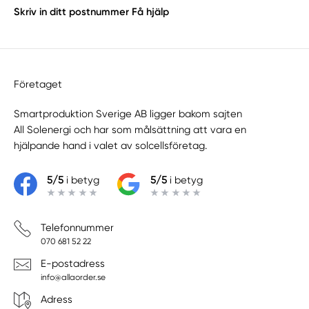
Skriv in ditt postnummer
Få hjälp
Företaget
Smartproduktion Sverige AB ligger bakom sajten
All Solenergi
och har som målsättning att vara en
hjälpande hand i valet av solcellsföretag.
5/5
i betyg
5/5
i betyg
Telefonnummer
070 681 52 22
E-postadress
info@allaorder.se
Adress