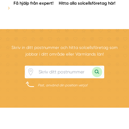
Få hjälp från expert!
Hitta alla solcellsföretag här!
Skriv in ditt postnummer och hitta solcellsföretag som
jobbar i ditt område eller Värmlands län!
Psst, använd din position vetja!