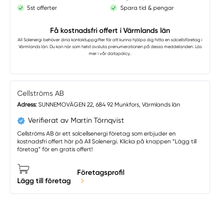
5st offerter
Spara tid & pengar
Få kostnadsfri offert i Värmlands län
All Solenergi
behöver dina kontaktuppgifter för att kunna hjälpa dig hitta en solcellsföretag i
Värmlands län. Du kan när som helst avsluta prenumerationen på dessa meddelanden. Läs
mer i vår
datapolicy.
.
Cellströms AB
Adress:
SUNNEMOVÄGEN 22, 684 92 Munkfors, Värmlands län
Verifierat av Martin Törnqvist
Cellströms AB är ett solcellsenergi företag som erbjuder en
kostnadsfri offert här på All Solenergi. Klicka på knappen “Lägg till
företag” för en gratis offert!
Företagsprofil
Lägg till företag