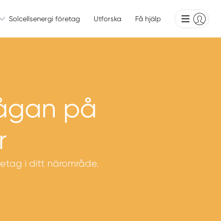
Solcellsenergi företag
Utforska
Få hjälp
rågan på
r
öretag i ditt närområde.