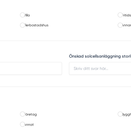
Villa
Fritid
Flerbostadshus
Annan
Önskad solcellsanläggning storl
Företag
Byggh
Annat