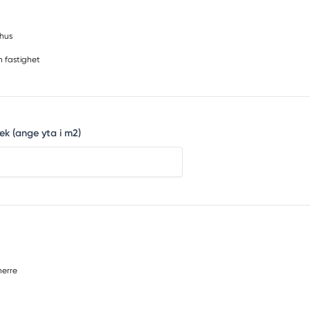
shus
 fastighet
ek (ange yta i m2)
erre