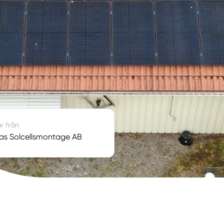
r från
as Solcellsmontage AB