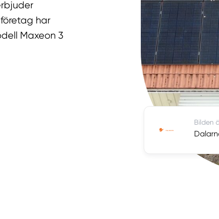
 erbjuder
företag har
odell Maxeon 3
Bilden ä
Dalarn