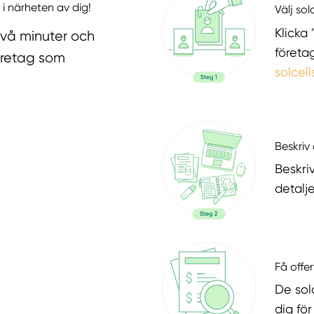
 i närheten av dig!
Välj sol
Klicka 
två minuter och
företa
företag som
solcell
Beskriv 
Beskri
detalje
Få offer
De sol
dig fö