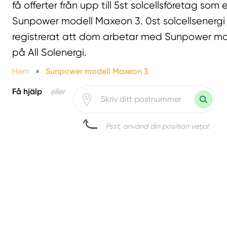
få offerter från upp till 5st solcellsföretag som
Sunpower modell Maxeon 3. 0st solcellsenergi 
registrerat att dom arbetar med Sunpower m
på All Solenergi.
Hem
»
Sunpower modell Maxeon 3
Få hjälp
eller
Psst, använd din position vetja!