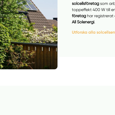
solcellsföretag
som arb
toppeffekt 400 W till e
företag
har registrera
Manue
All Solenergi
.
Utforska alla solcellse