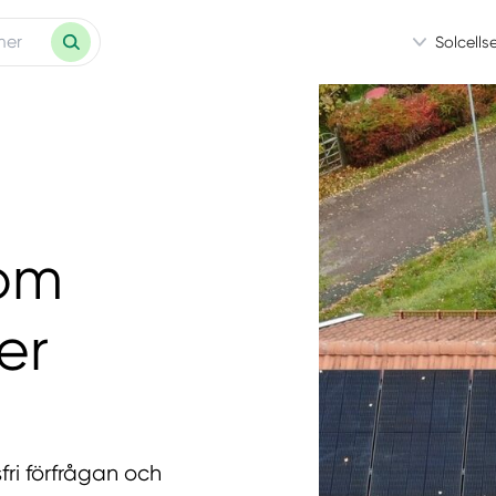
Solcells
som
er
ri förfrågan och