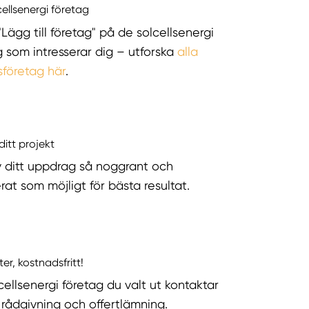
cellsenergi företag
"Lägg till företag" på de solcellsenergi
g som intresserar dig – utforska
alla
sföretag här
.
ditt projekt
v ditt uppdrag så noggrant och
rat som möjligt för bästa resultat.
ter, kostnadsfritt!
cellsenergi företag du valt ut kontaktar
r rådgivning och offertlämning.