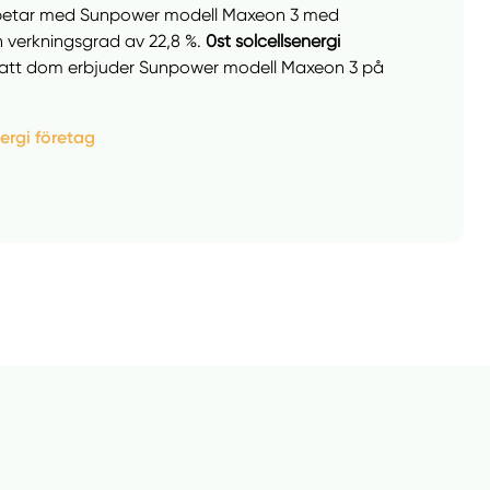
etar med Sunpower modell Maxeon 3 med
n verkningsgrad av 22,8 %.
0st solcellsenergi
t att dom erbjuder Sunpower modell Maxeon 3 på
llt
Få hjälp
nergi företag
Välj tillvägagångssätt