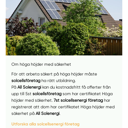
Om höga höjder med säkerhet
För att arbeta säkert på höga höjder måste
solcellsföretag
ha rätt utbildning.
På
All Solenergi
kan du kostnadsfritt få offerter från
upp till 5st
solcellsföretag
som har certifikatet Höga
höjder med säkerhet.
7st solcellsenergi företag
har
registrerat att dom har certifikatet Höga höjder med
Manuellt
Få hjälp
säkerhet på
All Solenergi
.
Utforska alla solcellsenergi företag
Välj tillvägagångssätt