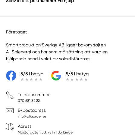
Skriv in ditt postnummer
Få hjälp
Företaget
Smartproduktion Sverige AB ligger bakom sajten
All Solenergi
och har som målsättning att vara en
hjälpande hand i valet av solcellsföretag.
5/5
i betyg
5/5
i betyg
Telefonnummer
070 681 52 22
E-postadress
info@allaorder.se
Adress
Mästargatan 5B, 781 71 Borlänge