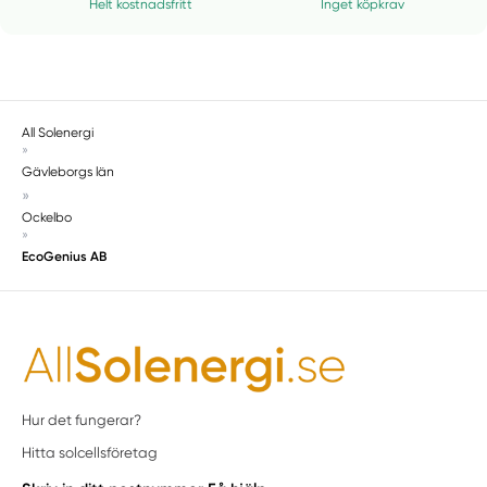
Helt kostnadsfritt
Inget köpkrav
All Solenergi
»
Gävleborgs län
»
Ockelbo
»
EcoGenius AB
Hur det fungerar?
Hitta solcellsföretag