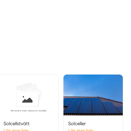
Solcellstvätt
Solceller
Läs mer här
Läs mer här