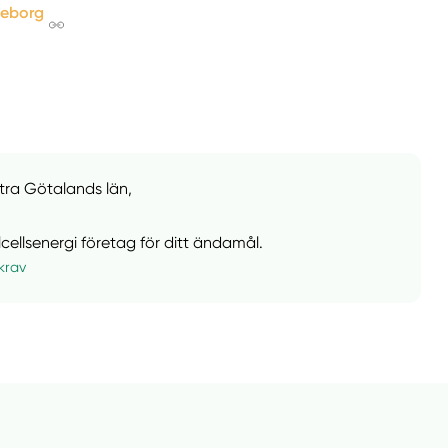
teborg
stra Götalands län,
olcellsenergi företag för ditt ändamål.
krav