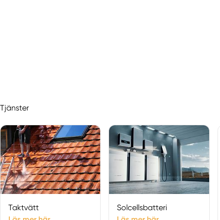
Tjänster
Taktvätt
Solcellsbatteri
Läs mer här
Läs mer här