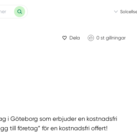
Solcells
Dela
0
st gillningar
etag i Göteborg som erbjuder en kostnadsfri
 till företag” för en kostnadsfri offert!