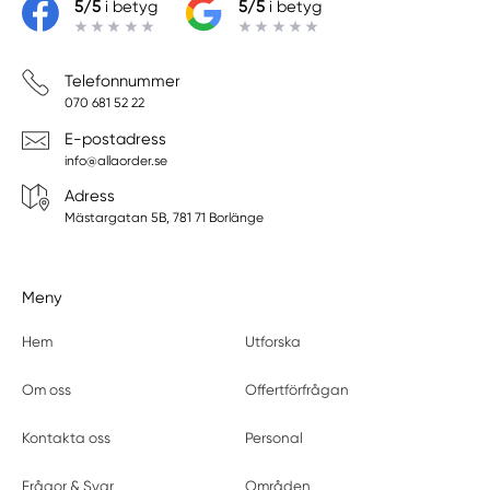
5/5
i betyg
5/5
i betyg
Telefonnummer
070 681 52 22
E-postadress
info@allaorder.se
Adress
Mästargatan 5B, 781 71 Borlänge
Meny
Hem
Utforska
Om oss
Offertförfrågan
Kontakta oss
Personal
Frågor & Svar
Områden