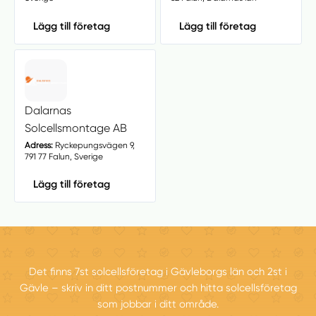
Lägg till företag
Lägg till företag
Dalarnas
Solcellsmontage AB
Adress:
Ryckepungsvägen 9,
791 77 Falun, Sverige
Lägg till företag
Det finns 7st solcellsföretag i Gävleborgs län och 2st i
Gävle – skriv in ditt postnummer och hitta solcellsföretag
som jobbar i ditt område.