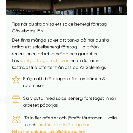
Manuellt
Få hjälp
Tips när du ska anlita ett solcellsenergi företag i
Gävleborgs län
Välj tillvägagångssätt
Det finns många saker att tänka på när du ska
anlita ett solcellsenergi företag – allt från
recensioner, arbetsområde och garantier.
Läs
vanliga frågor och svar
innan du tar in
kostnadsfria offerter från oss på All Solenergi.
Fråga alltid företagen efter omdömen &
referenser
Skriv avtal med solcellsenergi företaget innan
arbetet påbörjas
Ta in fler offerter och jämför företagen – kolla
in och
jämför solcellsföretag här!
Hitta fler duktiga solcellsföretag här