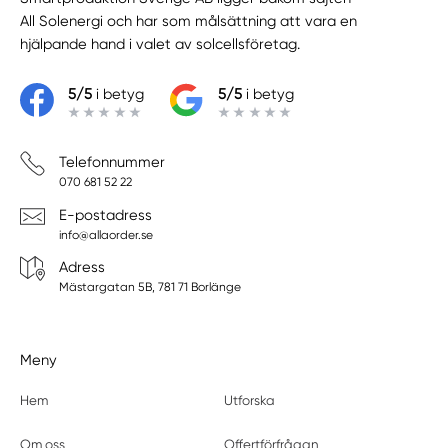
All Solenergi
och har som målsättning att vara en
hjälpande hand i valet av solcellsföretag.
5/5
i betyg
5/5
i betyg
Telefonnummer
070 681 52 22
E-postadress
info@allaorder.se
Adress
Mästargatan 5B, 781 71 Borlänge
Meny
Hem
Utforska
Om oss
Offertförfrågan