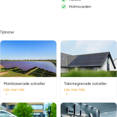
Holmsveden
Hudiksvall
Jättendal
Kungsgården
Tjänster
Lingbo
Ljusdal
Marmaverken
Norrala
Ockelbo
Rengsjö
Segersta
Söderhamn
Markbaserade solceller
Takintegrerade solceller
Voxnabruk
Läs mer här
Läs mer här