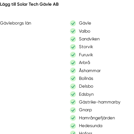
Lägg till Solar Tech Gävle AB
Gävleborgs län
Gävle
Valbo
Sandviken
Storvik
Furuvik
Arbrå
Åshammar
Bollnäs
Delsbo
Edsbyn
Gästrike-hammarby
Gnarp
Hamrångefjärden
Hedesunda
Hofors