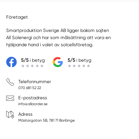
Företaget
Smartproduktion Sverige AB ligger bakom sajten
All Solenergi
och har som målsättning att vara en
hjälpande hand i valet av solcellsföretag.
5/5
i betyg
5/5
i betyg
Telefonnummer
070 681 52 22
E-postadress
info@allaorder.se
Adress
Mästargatan 5B, 781 71 Borlänge