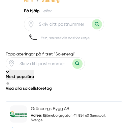
Hem
»
Solenergi
Få hjälp
eller
Psst, använd din position vetja!
Topplaceringar på filtret "Solenergi"
Mest populära
Visa alla solcellsföretag
Grönborgs Bygg AB
Adress:
Björneborgsgatan 41, 854 60 Sundsvall,
Sverige