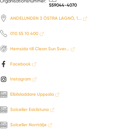
Saltsjö-boo
Organisationsnummer:
559044-4070
Saltsjö-duvnäs
Segeltorp
ANDELUNDEN 3 ÖSTRA LAGNÖ, 1...
Segersäng
Sigtuna
010 55 10 400
Skå
Skärholmen
Hemsida till Clean Sun Sver...
Skarpnäck
Skogås
Facebook
Sköndal
Södermalm
Instagram
Södertälje
Elbilsladdare Uppsala
Sollentuna
Solna
Solceller Eskilstuna
Sorunda
Spånga
Solceller Norrtälje
Stenhamra