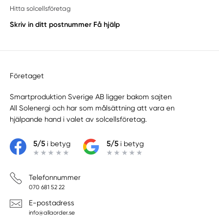
Heby
Hitta solcellsföretag
Järlåsa
Skriv in ditt postnummer
Få hjälp
Knivsta
Knutby
Örbyhus
Öregrund
Företaget
Örsundsbro
Smartproduktion Sverige AB ligger bakom sajten
Östervåla
All Solenergi
och har som målsättning att vara en
Östhammar
hjälpande hand i valet av solcellsföretag.
Skärplinge
Skokloster
5/5
i betyg
5/5
i betyg
Storvreta
Tierp
Uppsala
Telefonnummer
070 681 52 22
Uppsala län
Vänge
E-postadress
info@allaorder.se