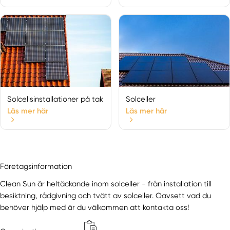
Muskö
Nacka
Nacka Strand
Norrmalm
Norsborg
Nykvarn
Nynäshamn
Ösmo
Solcellsinstallationer på tak
Solceller
Österåker
Läs mer här
Läs mer här
Östermalm
Östermalmsgatan
Österskär
Riala
Företagsinformation
Rimbo
Clean Sun är heltäckande inom solceller - från installation till
Rönninge
besiktning, rådgivning och tvätt av solceller. Oavsett vad du
Rosersberg
behöver hjälp med är du välkommen att kontakta oss!
Saltsjöbaden