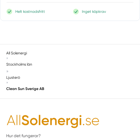
Vårby
Värmdö
Helt kostnadsfritt
Inget köpkrav
Västerhaninge
Vätö
Vaxholm
Vendelsö
All Solenergi
Västra Götalands län
Ytterby
»
Stockholms län
Uppsala län
Alunda
»
Ljusterö
Älvkarleby
»
Bålsta
Clean Sun Sverige AB
Björklinge
Enköping
Fjärdhundra
Grillby
Håbo
Hur det fungerar?
Harbo