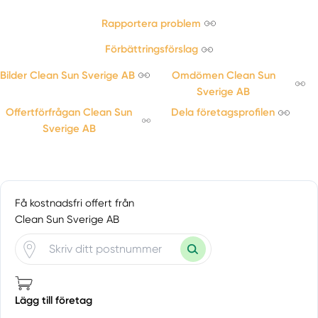
Stockholm
Stockholms län
Rapportera problem
Stocksund
Förbättringsförslag
Sundbyberg
Bilder Clean Sun Sverige AB
Omdömen Clean Sun
Svartsjö
Sverige AB
Täby
Offertförfrågan Clean Sun
Dela företagsprofilen
Trångsund
Sverige AB
Tullinge
Tumba
Tungelsta
Tyresö
Få kostnadsfri offert från
Upplands Väsby
Clean Sun Sverige AB
Upplands-Väsby
Uttran
Väddö
Vallentuna
Lägg till företag
Vällingby