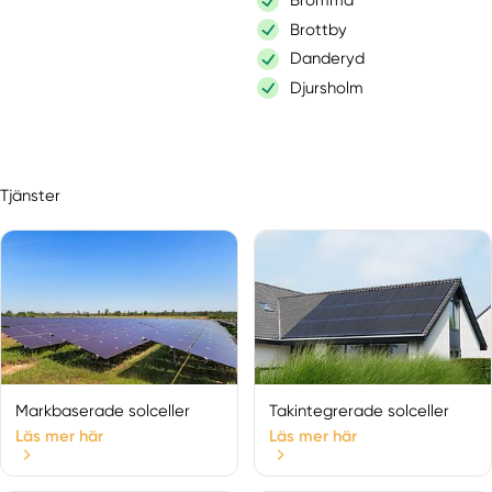
Bromma
Brottby
Danderyd
Djursholm
Drottningholm
Edsbro
Ekerö
Tjänster
Enebyberg
Enhörna
Enskede
Färentuna
Farsta
Grödinge
Gustavsberg
Hägersten
Markbaserade solceller
Takintegrerade solceller
Hallstavik
Läs mer här
Läs mer här
Handen