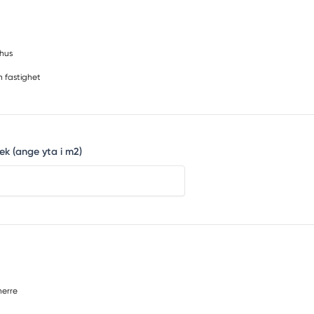
shus
 fastighet
ek (ange yta i m2)
erre