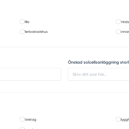
Villa
Fritid
Flerbostadshus
Annan
Önskad solcellsanläggning storl
Företag
Byggh