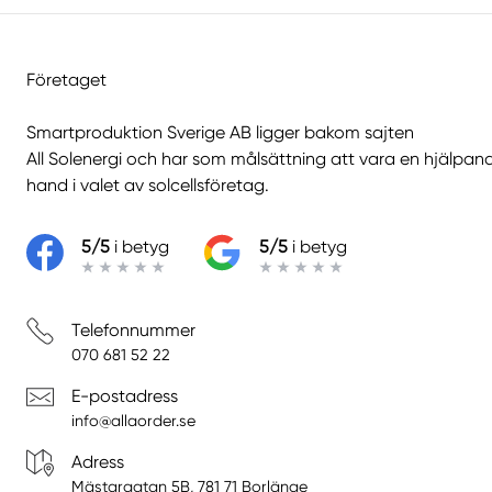
Företaget
Smartproduktion Sverige AB ligger bakom sajten
All Solenergi
och har som målsättning att vara en hjälpan
hand i valet av solcellsföretag.
5/5
i betyg
5/5
i betyg
Telefonnummer
070 681 52 22
E-postadress
info@allaorder.se
Adress
Mästargatan 5B, 781 71 Borlänge