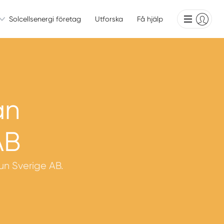
Solcellsenergi företag
Utforska
Få hjälp
ån
AB
Sun Sverige AB.