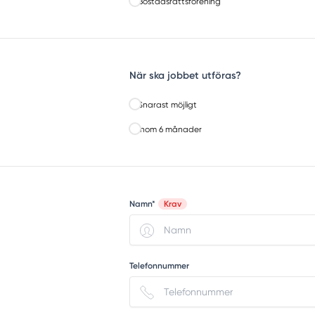
Bostadsrättsförening
När ska jobbet utföras?
Snarast möjligt
Inom 6 månader
Namn*
Krav
Telefonnummer