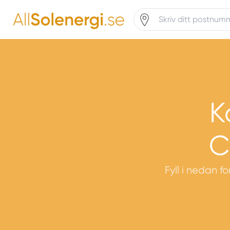
K
C
Fyll i nedan f