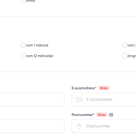
Annat
Inom 1 månad
Inom 
Inom 12 månader
Längr
E-postadress*
Krav
Postnummer*
Krav