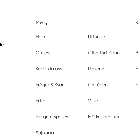
Meny
Hem
Utforska
L
de
Om oss
Offertförfrågan
B
Kontakta oss
Personal
H
Frågor & Svar
Områden
F
Filter
Villkor
Integritetspolicy
Märkesidentitet
Sajtkarta