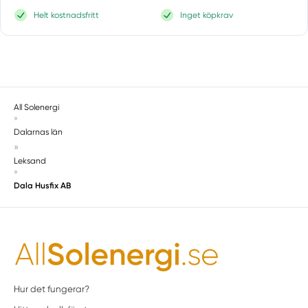
Långaryd
Helt kostnadsfritt
Inget köpkrav
Mellbystrand
Onsala
Oskarström
Särö
Simlångsdalen
All Solenergi
Skällinge
»
Skummeslövsstrand
Dalarnas län
»
Tvååker
Leksand
Vallda
»
Varberg
Dala Husfix AB
Jämtlands län
Åre
Ås
Bräcke
Brunflo
Duved
Hur det fungerar?
Fåker