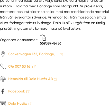
personal med fokus på att varje kund ska vara nöjd! Vi arbetar
Hamrångefjärden
runtom i Dalarna med Borlänge som startpunkt. Vi projekterar,
Hedesunda
monterar och installerar solceller med marknadsledande material
Hofors
från vår leverantör i Sverige. Vi rengör tak från mossa och smuts,
Holmsveden
vilket förlänger takets livslängd. Dala HusFix utgår från en rimlig
Hudiksvall
prissättning utan att kompromissa på kvaliteten.
Jättendal
Organisationsnummer:
Kungsgården
559387-8456
Lingbo
Ljusdal
Sockenvägen 132, Borlänge, ...
Marmaverken
076 007 53 16
Norrala
Ockelbo
Hemsida till Dala Husfix AB
Rengsjö
Sandviken
Facebook
Segersta
Söderhamn
Dala Husfix
Storvik