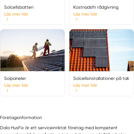
Sundborn
Solcellsbatteri
Kostnadsfri rådgivning
Svärdsjö
Läs mer här
Läs mer här
Tällberg
Våmhus
Vansbro
Venjan
Vikmanshyttan
Gävleborgs län
Arbrå
Åshammar
Solpaneler
Solcellsinstallationer på tak
Bollnäs
Läs mer här
Läs mer här
Delsbo
Edsbyn
Furuvik
Gästrike-hammarby
Företagsinformation
Gävle
Dala HusFix är ett serviceinriktat företag med kompetent
Gnarp