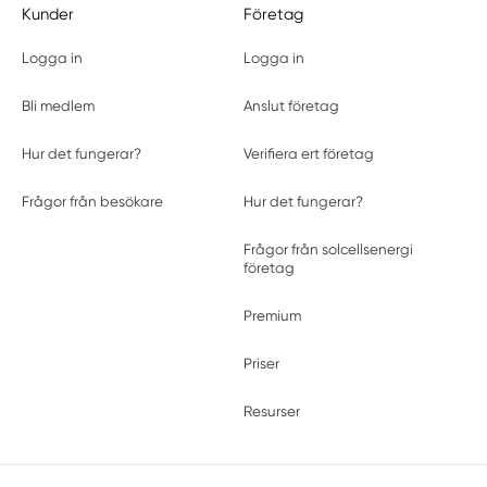
Kunder
Företag
Öjebyn
Pello
Logga in
Logga in
Piteå
Råneå
Bli medlem
Anslut företag
Sjulsmark
Hur det fungerar?
Verifiera ert företag
Töre
Frågor från besökare
Hur det fungerar?
Jönköpings län
Anderstorp
Aneby
Frågor från solcellsenergi
företag
Åsenhöga
Bankeryd
Premium
Bor
Eksjö
Priser
Flisby
Resurser
Gislaved
Gnosjö
Gränna