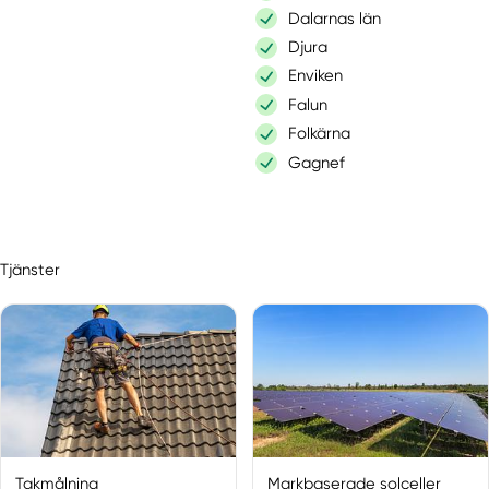
Dalarnas län
Djura
Enviken
Falun
Folkärna
Gagnef
Grängesberg
Grycksbo
Gustafs
Tjänster
Hedemora
Idkerberget
Idre
Insjön
Krylbo
Långshyttan
Lima
Linghed
Takmålning
Markbaserade solceller