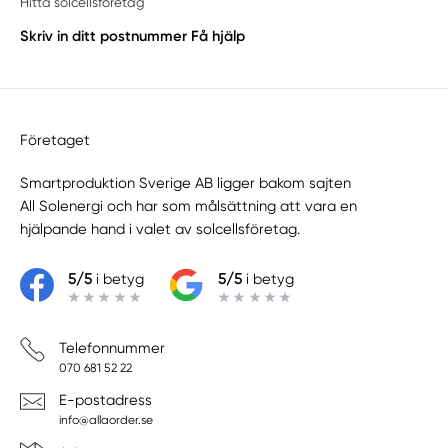
Hitta solcellsföretag
Frösön
Skriv in ditt postnummer
Få hjälp
Funäsdalen
Gällö
Hackås
Hammerdal
Företaget
Hede
Jämtlands län
Smartproduktion Sverige AB ligger bakom sajten
All Solenergi
och har som målsättning att vara en
Järpen
hjälpande hand i valet av solcellsföretag.
Krokom
Lit
5/5
i betyg
5/5
i betyg
Nälden
Orrviken
Östersund
Telefonnummer
Oviken
070 681 52 22
Ramsele
E-postadress
Sörbygden
info@allaorder.se
Strömsund