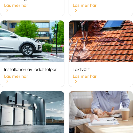
Ludvika
Läs mer här
Läs mer här
Malung
Malungsfors
Mockfjärd
Mora
Nusnäs
Nyhammar
Orsa
Rättvik
Installation av laddstolpar
Taktvätt
Sågmyra
Läs mer här
Läs mer här
Sälen
Särna
Säter
Sifferbo
Siljansnäs
Smedjebacken
Söderbärke