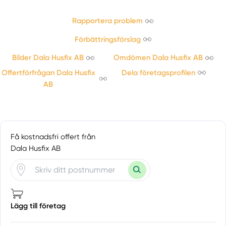
Valbo
Voxnabruk
Rapportera problem
Förbättringsförslag
Hallands län
Åsa
Eldsberga
Bilder Dala Husfix AB
Omdömen Dala Husfix AB
Falkenberg
Offertförfrågan Dala Husfix
Dela företagsprofilen
Fjärås
AB
Frillesås
Glommen
Hallands län
Halmstad
Få kostnadsfri offert från
Dala Husfix AB
Harplinge
Haverdal
Hyltebruk
Kullavik
Kungsbacka
Lägg till företag
Laholm