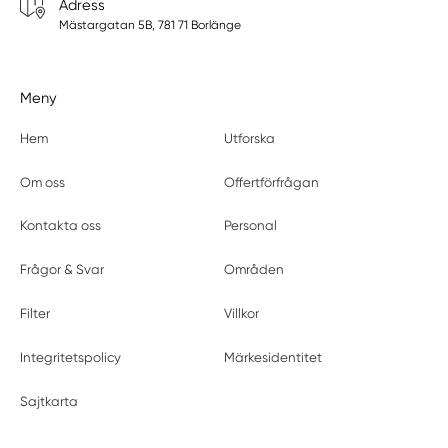
Adress
Sveg
Mästargatan 5B, 781 71 Borlänge
Tandsbyn
Undersåker
Meny
Norrbottens län
Abisko
Hem
Utforska
Älvsbyn
Arjeplog
Om oss
Offertförfrågan
Arvidsjaur
Kontakta oss
Personal
Boden
Gällivare
Frågor & Svar
Områden
Gammelstad
Gammelstaden
Filter
Villkor
Kalix
Integritetspolicy
Märkesidentitet
Karesuando
Kiruna
Sajtkarta
Luleå
Morjärv