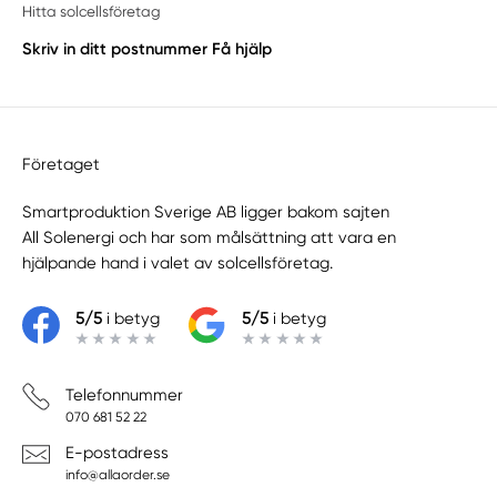
Hitta solcellsföretag
Skriv in ditt postnummer
Få hjälp
Företaget
Smartproduktion Sverige AB ligger bakom sajten
All Solenergi
och har som målsättning att vara en
hjälpande hand i valet av solcellsföretag.
5/5
i betyg
5/5
i betyg
Telefonnummer
070 681 52 22
E-postadress
info@allaorder.se