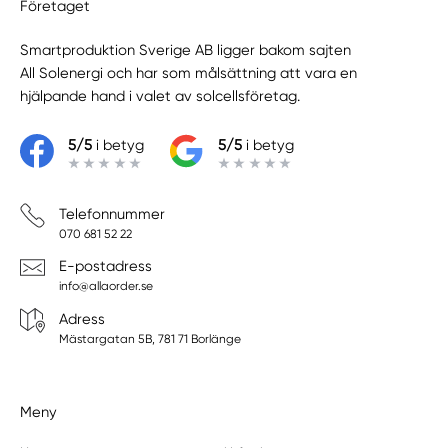
Företaget
Smartproduktion Sverige AB ligger bakom sajten
All Solenergi
och har som målsättning att vara en
hjälpande hand i valet av solcellsföretag.
5/5
i betyg
5/5
i betyg
Telefonnummer
070 681 52 22
E-postadress
info@allaorder.se
Adress
Mästargatan 5B, 781 71 Borlänge
Meny