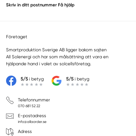
Skriv in ditt postnummer
Få hjälp
Företaget
Smartproduktion Sverige AB ligger bakom sajten
All Solenergi
och har som målsättning att vara en
hjälpande hand i valet av solcellsföretag.
5/5
i betyg
5/5
i betyg
Telefonnummer
070 681 52 22
E-postadress
info@allaorder.se
Adress