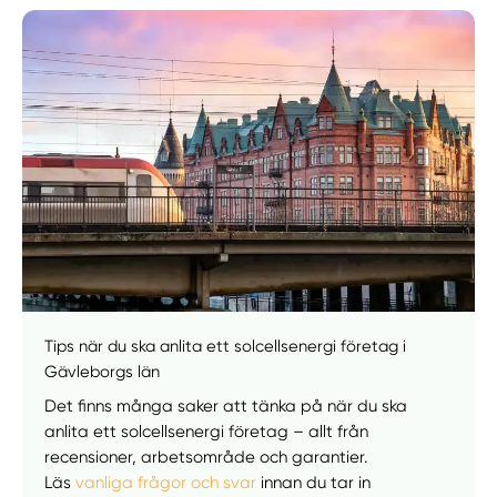
Manuellt
Få hjälp
Tips när du ska anlita ett solcellsenergi företag i
Välj tillvägagångssätt
Gävleborgs län
Det finns många saker att tänka på när du ska
anlita ett solcellsenergi företag – allt från
recensioner, arbetsområde och garantier.
Läs
vanliga frågor och svar
innan du tar in