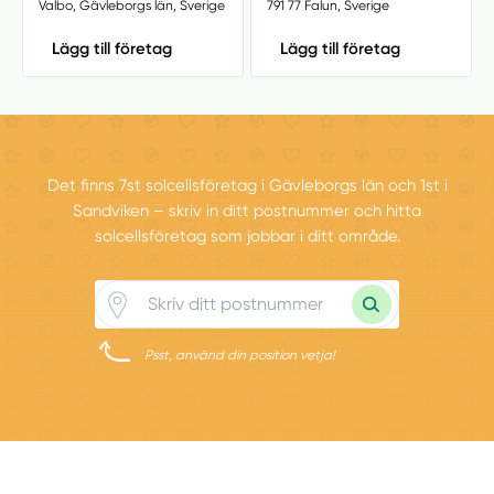
Valbo, Gävleborgs län, Sverige
791 77 Falun, Sverige
Lägg till företag
Lägg till företag
Det finns 7st solcellsföretag i Gävleborgs län och 1st i
Sandviken – skriv in ditt postnummer och hitta
solcellsföretag som jobbar i ditt område.
Psst, använd din position vetja!