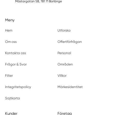
Mästargatan 5B, 781 71 Borlänge
Meny
Hem
Utforska
Om oss
Offertförfrågan
Kontakta oss
Personal
Frågor & Svar
Områden
Filter
Villkor
Integritetspolicy
Märkesidentitet
Sajtkarta
Kunder
Företag