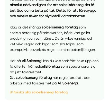
Manuellt
Få hjälp
absolut nödvändighet för att solcellsföretag ska få
beträda och arbeta på tak. Detta för att förebygga
Välj tillvägagångssätt
och minska risken för olycksfall vid takarbeten.
Idag är det många
solcellsenergi företag
som
specialiserar sig på taksäkerhet, både vad gäller
produktion och som tjänst. De är yrkeskunniga och
vet vilka regler och lagar som ska följas, som
exempelvis boverkets regler samt arbetsmiljölagen.
Här på
All Solenergi
kan du kostnadsfritt söka upp och
få offerter från
solcellsföretag
som specialiserar sig
på just taksäkerhet.
2st solcellsenergi företag
har registrerat att dom
arbetar med taksäkerhet på
All Solenergi
.
Utforska alla solcellsenergi företag