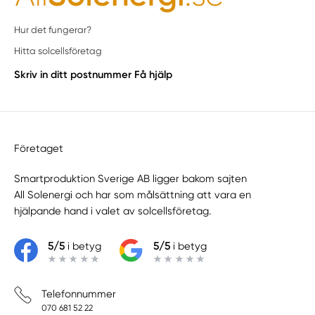
Hur det fungerar?
Hitta solcellsföretag
Skriv in ditt postnummer
Få hjälp
Företaget
Smartproduktion Sverige AB ligger bakom sajten
All Solenergi
och har som målsättning att vara en
hjälpande hand i valet av solcellsföretag.
5/5
i betyg
5/5
i betyg
Telefonnummer
070 681 52 22