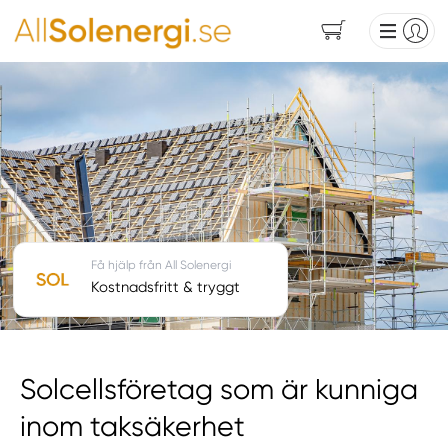
Få hjälp från All Solenergi
Kostnadsfritt & tryggt
Solcellsföretag som är kunniga
inom taksäkerhet