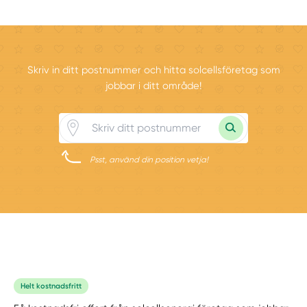
Skriv in ditt postnummer och hitta solcellsföretag som
jobbar i ditt område!
Psst, använd din position vetja!
Helt kostnadsfritt