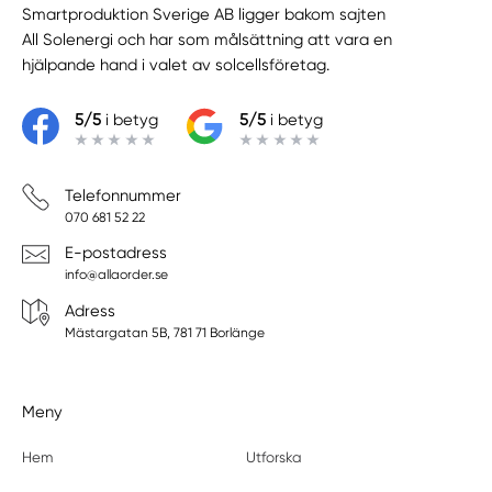
Smartproduktion Sverige AB ligger bakom sajten
All Solenergi
och har som målsättning att vara en
hjälpande hand i valet av solcellsföretag.
5/5
i betyg
5/5
i betyg
Telefonnummer
070 681 52 22
E-postadress
info@allaorder.se
Adress
Mästargatan 5B, 781 71 Borlänge
Meny
Hem
Utforska