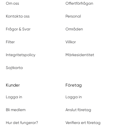
Om oss
Offertförfrågan
Kontakta oss
Personal
Frågor & Svar
Områden
Filter
Villkor
Integritetspolicy
Märkesidentitet
Sajtkarta
Kunder
Företag
Logga in
Logga in
Bli medlem
Anslut företag
Hur det fungerar?
Verifiera ert företag