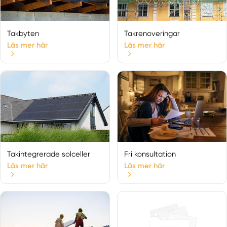
Takbyten
Takrenoveringar
Läs mer här
Läs mer här
Takintegrerade solceller
Fri konsultation
Läs mer här
Läs mer här