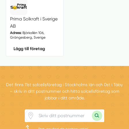
Prima Solkraft i Sverige
AB
Adress:
Björkallén 106,
Grängesberg, Sverige
Lägg till företag
Det finns 11st solcellsföretag i Stockholms län och 0st i Täby
– skriv in ditt postnummer och hitta solcellsföretag som
jobbar i ditt område.
Psst, använd din position vetja!