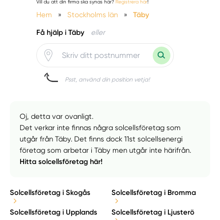
Vill du att din firma ska synas här?
Registrera här
!
Hem
»
Stockholms län
»
Täby
Få hjälp i Täby
eller
Psst, använd din position vetja!
Oj, detta var ovanligt.
Det verkar inte finnas några solcellsföretag som
utgår från Täby. Det finns dock 11st solcellsenergi
företag som arbetar i Täby men utgår inte härifrån.
Hitta solcellsföretag här!
Solcellsföretag i Skogås
Solcellsföretag i Bromma
Solcellsföretag i Upplands
Solcellsföretag i Ljusterö