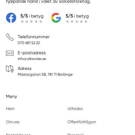
hjälpande hand i valet av solcellsföretag.
5/5
i betyg
5/5
i betyg
Telefonnummer
070 681 52 22
E-postadress
info@allaorder.se
Adress
Mästargatan 5B, 781 71 Borlänge
Meny
Hem
Utforska
Om oss
Offertförfrågan