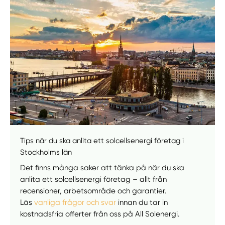
Manuellt
Få hjälp
Tips när du ska anlita ett solcellsenergi företag i
Välj tillvägagångssätt
Stockholms län
Det finns många saker att tänka på när du ska
anlita ett solcellsenergi företag – allt från
recensioner, arbetsområde och garantier.
Läs
vanliga frågor och svar
innan du tar in
kostnadsfria offerter från oss på All Solenergi.