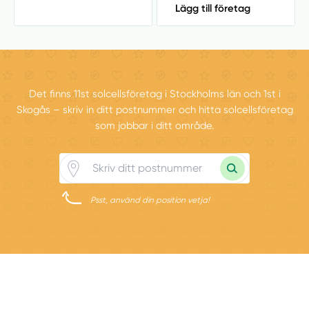
Lägg till företag
Det finns 11st solcellsföretag i Stockholms län och 1st i
Skogås – skriv in ditt postnummer och hitta solcellsföretag
som jobbar i ditt område.
Psst, använd din position vetja!