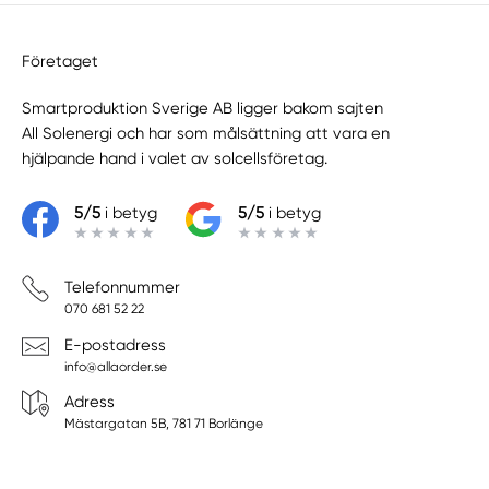
Företaget
Smartproduktion Sverige AB ligger bakom sajten
All Solenergi
och har som målsättning att vara en
hjälpande hand i valet av solcellsföretag.
5/5
i betyg
5/5
i betyg
Telefonnummer
070 681 52 22
E-postadress
info@allaorder.se
Adress
Mästargatan 5B, 781 71 Borlänge