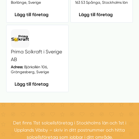
Borlänge, Sverige
163 53 Spånga, Stockholms län
Lägg till företag
Lägg till företag
Prima Solkraft i Sverige
AB
Adress:
Björkallén 106,
Grängesberg, Sverige
Lägg till företag
Det finns 11st solcellsföretag i Stockholms län och 1st i
Upplands Väsby – skriv in ditt postnummer och hitta
solcellsföretag som jobbar i ditt område.