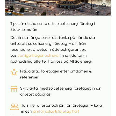
Manuellt
Få hjälp
Tips när du ska anlita ett solcellsenergi företag i
Stockholms län
Välj tillvägagångssätt
Det finns många saker att tänka på när du ska
anlita ett solcellsenergi företag – allt från
recensioner, arbetsområde och garantier.
Läs
vanliga frågor och svar
innan du tar in
kostnadsfria offerter från oss på All Solenergi.
Fråga alltid företagen efter omdömen &
referenser
Skriv avtal med solcellsenergi företaget innan
arbetet påbörjas
Ta in fler offerter och jämför företagen – kolla
in och
jämför solcellsföretag här!