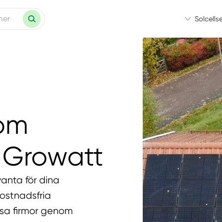
Solcells
som
 Growatt
vanta för dina
kostnadsfria
essa firmor genom