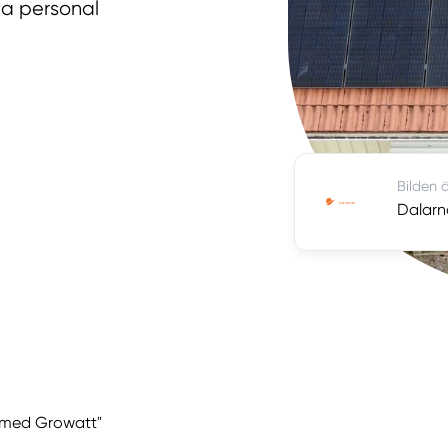
iga personal
Bilden ä
Dalarn
r med Growatt"