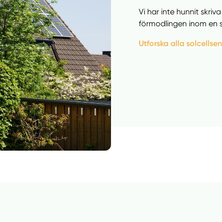
Vi har inte hunnit skri
förmodlingen inom en s
Utforska alla solcellse
Manue