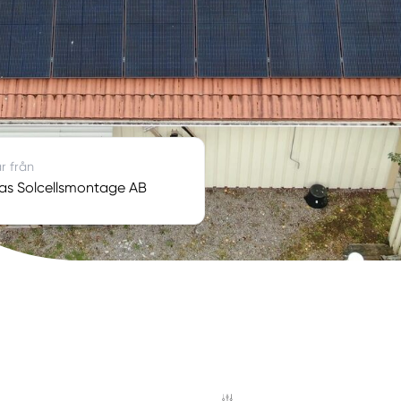
r från
as Solcellsmontage AB