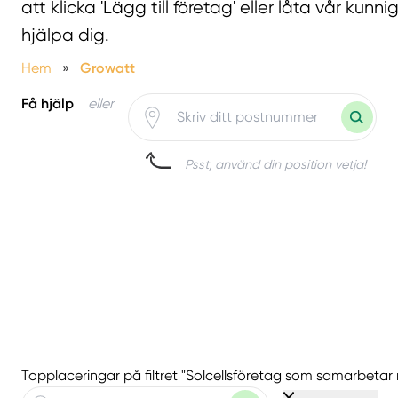
att klicka 'Lägg till företag' eller låta vår kunn
hjälpa dig.
Hem
»
Growatt
Få hjälp
eller
Psst, använd din position vetja!
Topplaceringar på filtret "Solcellsföretag som samarbeta