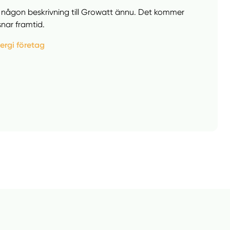
va någon beskrivning till Growatt ännu. Det kommer
nar framtid.
nergi företag
llt
Få hjälp
Välj tillvägagångssätt