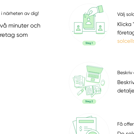
 i närheten av dig!
Välj sol
Klicka 
två minuter och
företa
företag som
solcell
Beskriv 
Beskri
detalje
Få offer
De sol