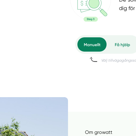
dig fö
Om growatt