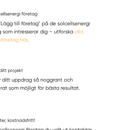
cellsenergi företag
"Lägg till företag" på de solcellsenergi
g som intresserar dig – utforska
alla
sföretag här
.
ditt projekt
v ditt uppdrag så noggrant och
rat som möjligt för bästa resultat.
ter, kostnadsfritt!
cellsenergi företag du valt ut kontaktar