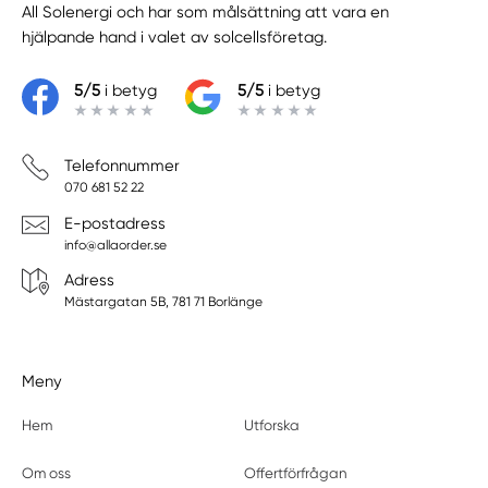
All Solenergi
och har som målsättning att vara en
hjälpande hand i valet av solcellsföretag.
5/5
i betyg
5/5
i betyg
Telefonnummer
070 681 52 22
E-postadress
info@allaorder.se
Adress
Mästargatan 5B, 781 71 Borlänge
Meny
Hem
Utforska
Om oss
Offertförfrågan