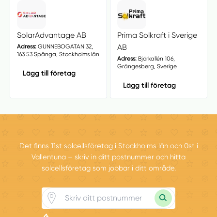
SolarAdvantage AB
Prima Solkraft i Sverige
AB
Adress:
GUNNEBOGATAN 32,
163 53 Spånga, Stockholms län
Adress:
Björkallén 106,
Grängesberg, Sverige
Lägg till företag
Lägg till företag
Det finns 11st solcellsföretag i Stockholms län och 0st i
Vallentuna – skriv in ditt postnummer och hitta
solcellsföretag som jobbar i ditt område.