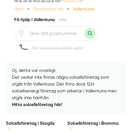
Vill du att din firma ska synas här?
Registrera här
!
Hem
»
Stockholms län
»
Vallentuna
Få hjälp i Vallentuna
eller
Psst, använd din position vetja!
Oj, detta var ovanligt.
Det verkar inte finnas några solcellsföretag som
utgår från Vallentuna. Det finns dock 12st
solcellsenergi företag som arbetar i Vallentuna men
utgår inte härifrån.
Hitta solcellsföretag här!
Solcellsföretag i Skogås
Solcellsföretag i Bromma