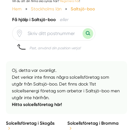
Vill du att din firma ska synas här?
Registrera här
!
Hem
»
Stockholms län
»
Saltsjö-boo
Få hjälp i Saltsjö-boo
eller
Psst, använd din position vetja!
Oj, detta var ovanligt.
Det verkar inte finnas några solcellsföretag som
utgår från Saltsjö-boo. Det finns dock 11st
solcellsenergi företag som arbetar i Saltsjö-boo men
utgår inte härifrån.
Hitta solcellsföretag här!
Solcellsföretag i Skogås
Solcellsföretag i Bromma