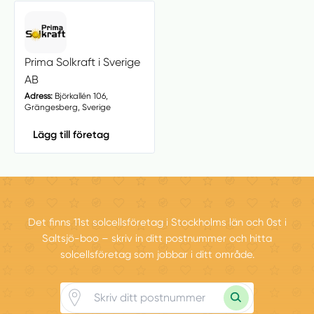
Prima Solkraft i Sverige
AB
Adress:
Björkallén 106,
Grängesberg, Sverige
Lägg till företag
Det finns 11st solcellsföretag i Stockholms län och 0st i
Saltsjö-boo – skriv in ditt postnummer och hitta
solcellsföretag som jobbar i ditt område.