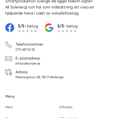
Smartproduktion Sverige AB ligger bakom sajten
All Solenergi
och har som målsättning att vara en
hjälpande hand i valet av solcellsföretag.
5/5
i betyg
5/5
i betyg
Telefonnummer
070 681 52 22
E-postadress
info@allaorder.se
Adress
Mästargatan 5B, 781 71 Borlänge
Meny
Hem
Utforska