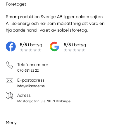
Företaget
Smartproduktion Sverige AB ligger bakom sajten
All Solenergi
och har som målsättning att vara en
hjälpande hand i valet av solcellsföretag.
5/5
i betyg
5/5
i betyg
Telefonnummer
070 681 52 22
E-postadress
info@allaorder.se
Adress
Mästargatan 5B, 781 71 Borlänge
Meny