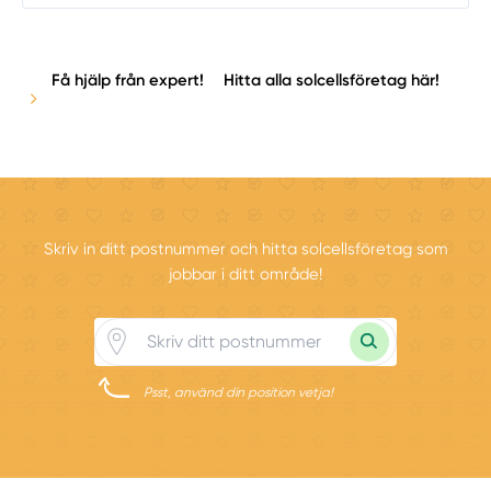
Få hjälp från expert!
Hitta alla solcellsföretag här!
Skriv in ditt postnummer och hitta solcellsföretag som
jobbar i ditt område!
Psst, använd din position vetja!