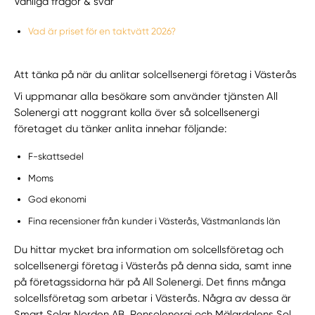
Vanliga frågor & svar
Vad är priset för en taktvätt 2026?
Att tänka på när du anlitar solcellsenergi företag i Västerås
Vi uppmanar alla besökare som använder tjänsten All
Solenergi att noggrant kolla över så solcellsenergi
företaget du tänker anlita innehar följande:
F-skattsedel
Moms
God ekonomi
Fina recensioner från kunder i Västerås, Västmanlands län
Du hittar mycket bra information om solcellsföretag och
solcellsenergi företag i Västerås på denna sida, samt inne
på företagssidorna här på All Solenergi. Det finns många
solcellsföretag som arbetar i Västerås. Några av dessa är
Smart Solar Norden AB, Rensolenergi och Mälardalens Sol,