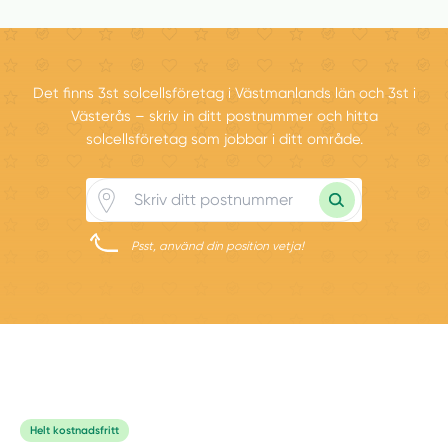
Det finns 3st solcellsföretag i Västmanlands län och 3st i
Västerås – skriv in ditt postnummer och hitta
solcellsföretag som jobbar i ditt område.
Psst, använd din position vetja!
Helt kostnadsfritt