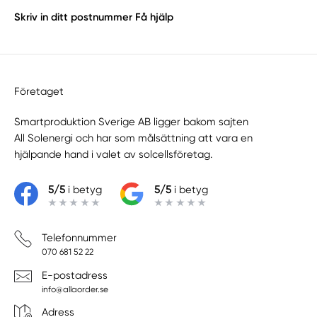
Skriv in ditt postnummer
Få hjälp
Företaget
Smartproduktion Sverige AB ligger bakom sajten
All Solenergi
och har som målsättning att vara en
hjälpande hand i valet av solcellsföretag.
5/5
i betyg
5/5
i betyg
Telefonnummer
070 681 52 22
E-postadress
info@allaorder.se
Adress