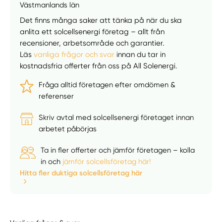
Västmanlands län
Det finns många saker att tänka på när du ska
anlita ett solcellsenergi företag – allt från
recensioner, arbetsområde och garantier.
Läs
vanliga frågor och svar
innan du tar in
kostnadsfria offerter från oss på All Solenergi.
Fråga alltid företagen efter omdömen &
referenser
Skriv avtal med solcellsenergi företaget innan
arbetet påbörjas
Ta in fler offerter och jämför företagen – kolla
in och
jämför solcellsföretag här!
Manuellt
Få hjälp
Hitta fler duktiga solcellsföretag här
Välj tillvägagångssätt