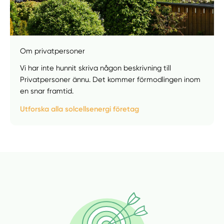
Manuellt
Få hjälp
Om privatpersoner
Vi har inte hunnit skriva någon beskrivning till
Välj tillvägagångssätt
Privatpersoner ännu. Det kommer förmodlingen inom
en snar framtid.
Utforska alla solcellsenergi företag