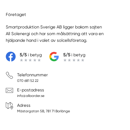
Företaget
Smartproduktion Sverige AB ligger bakom sajten
All Solenergi
och har som målsättning att vara en
hjälpande hand i valet av solcellsföretag.
5/5
i betyg
5/5
i betyg
Telefonnummer
070 681 52 22
E-postadress
info@allaorder.se
Adress
Mästargatan 5B, 781 71 Borlänge