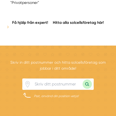
"Privatpersoner"
Få hjälp från expert!
Hitta alla solcellsföretag här!
Skriv in ditt postnummer och hitta solcellsföretag som
jobbar i ditt område!
Psst, använd din position vetja!