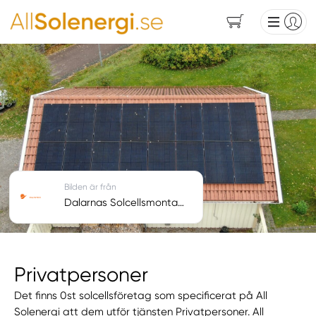
Bilden är från
Dalarnas Solcellsmontage AB
Privatpersoner
Det finns 0st solcellsföretag som specificerat på All
Solenergi att dem utför tjänsten Privatpersoner. All