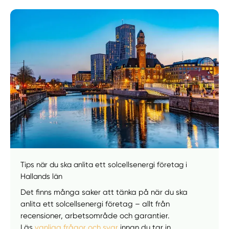
Manuellt
Få hjälp
Välj tillvägagångssätt
Tips när du ska anlita ett solcellsenergi företag i
Hallands län
Det finns många saker att tänka på när du ska
anlita ett solcellsenergi företag – allt från
recensioner, arbetsområde och garantier.
Läs
vanliga frågor och svar
innan du tar in