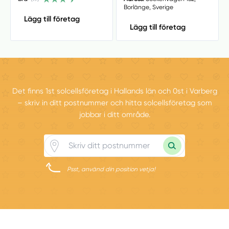
Borlänge, Sverige
Lägg till företag
Lägg till företag
Det finns 1st solcellsföretag i Hallands län och 0st i Varberg
– skriv in ditt postnummer och hitta solcellsföretag som
jobbar i ditt område.
Psst, använd din position vetja!