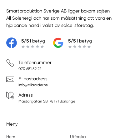
Smartproduktion Sverige AB ligger bakom sajten
All Solenergi
och har som målsättning att vara en
hjälpande hand i valet av solcellsföretag.
5/5
i betyg
5/5
i betyg
Telefonnummer
070 681 52 22
E-postadress
info@allaorder.se
Adress
Mästargatan 5B, 781 71 Borlänge
Meny
Hem
Utforska