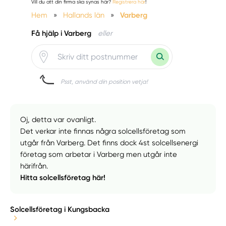
Vill du att din firma ska synas här?
Registrera här
!
Hem
»
Hallands län
»
Varberg
Få hjälp i Varberg
eller
Psst, använd din position vetja!
Oj, detta var ovanligt.
Det verkar inte finnas några solcellsföretag som
utgår från Varberg. Det finns dock 4st solcellsenergi
företag som arbetar i Varberg men utgår inte
härifrån.
Hitta solcellsföretag här!
Solcellsföretag i Kungsbacka