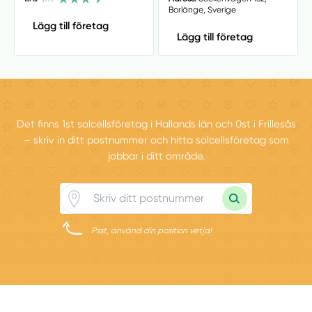
Borlänge, Sverige
Lägg till företag
Lägg till företag
Det finns 1st solcellsföretag i Hallands län och 0st i Frillesås
– skriv in ditt postnummer och hitta solcellsföretag som
jobbar i ditt område.
Psst, använd din position vetja!