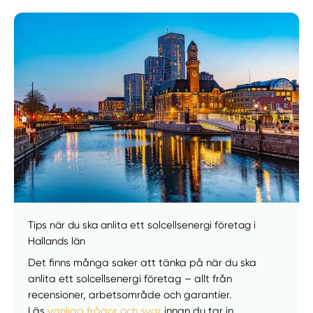
Manuellt
Få hjälp
Välj tillvägagångssätt
Tips när du ska anlita ett solcellsenergi företag i
Hallands län
Det finns många saker att tänka på när du ska
anlita ett solcellsenergi företag – allt från
recensioner, arbetsområde och garantier.
Läs
vanliga frågor och svar
innan du tar in