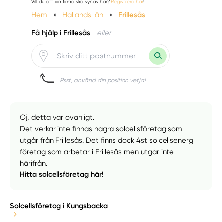
Vill du att din firma ska synas här?
Registrera här
!
Hem
»
Hallands län
»
Frillesås
Få hjälp i Frillesås
eller
Psst, använd din position vetja!
Oj, detta var ovanligt.
Det verkar inte finnas några solcellsföretag som
utgår från Frillesås. Det finns dock 4st solcellsenergi
företag som arbetar i Frillesås men utgår inte
härifrån.
Hitta solcellsföretag här!
Solcellsföretag i Kungsbacka