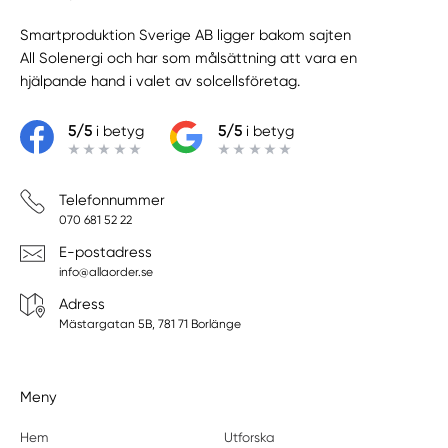
Smartproduktion Sverige AB ligger bakom sajten
All Solenergi
och har som målsättning att vara en
hjälpande hand i valet av solcellsföretag.
5/5
i betyg
5/5
i betyg
Telefonnummer
070 681 52 22
E-postadress
info@allaorder.se
Adress
Mästargatan 5B, 781 71 Borlänge
Meny
Hem
Utforska