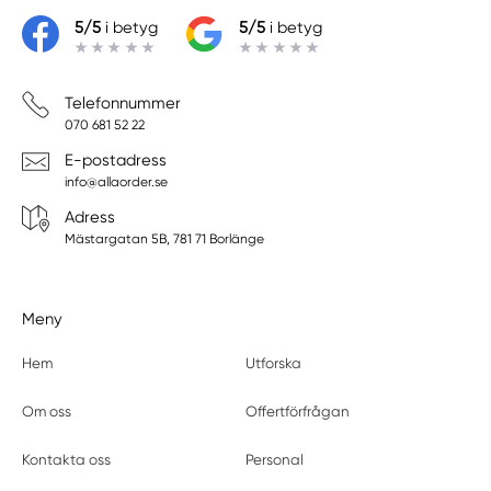
5/5
i betyg
5/5
i betyg
Telefonnummer
070 681 52 22
E-postadress
info@allaorder.se
Adress
Mästargatan 5B, 781 71 Borlänge
Meny
Hem
Utforska
Om oss
Offertförfrågan
Kontakta oss
Personal