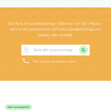
Det finns 1st solcellsföretag i Skåne län och 0st i Påarp –
skriv in ditt postnummer och hitta solcellsföretag som
jobbar i ditt område.
Psst, använd din position vetja!
Helt kostnadsfritt