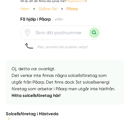
Vill du att din firma ska synas här?
Registrera här
!
Hem
»
Skåne län
»
Påarp
Få hjälp i Påarp
eller
Psst, använd din position vetja!
Oj, detta var ovanligt.
Det verkar inte finnas några solcellsföretag som
utgår från Påarp. Det finns dock 3st solcellsenergi
företag som arbetar i Påarp men utgår inte härifrån.
Hitta solcellsföretag här!
Solcellsföretag i Hästveda