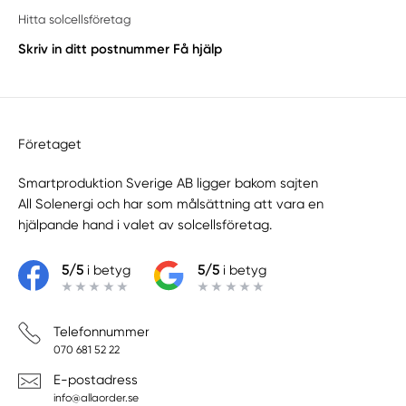
Hitta solcellsföretag
Skriv in ditt postnummer
Få hjälp
Företaget
Smartproduktion Sverige AB ligger bakom sajten
All Solenergi
och har som målsättning att vara en
hjälpande hand i valet av solcellsföretag.
5/5
i betyg
5/5
i betyg
Telefonnummer
070 681 52 22
E-postadress
info@allaorder.se