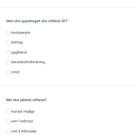
Vem ska uppdraget ska utföras åt?
Privatperson
Företag
Byggherre
Bostadsrättsförening
Annat
När ska jobbet utföras?
Snarast möjligt
Inom 1 månad
Inom 3 månader