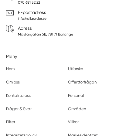
070 681 52 22
E-postadress
info@allaorder.se
Adress
Mästargatan 5B, 781 71 Borlänge
Meny
Hem
Utforska
Om oss
Offertförfrågan
Kontakta oss
Personal
Frågor & Svar
Områden
Filter
Villkor
Integritetspolicy
Märkesidentitet