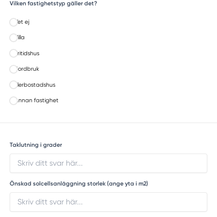
Vilken fastighetstyp gäller det?
Vet ej
Villa
Fritidshus
Jordbruk
Flerbostadshus
Annan fastighet
Taklutning i grader
Önskad solcellsanläggning storlek (ange yta i m2)