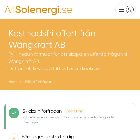
Kostnadsfri offert från
Wängkraft AB
Fyll i nedan formulär för att skapa en offertförfrågan till
Wängkraft AB.
Det är helt kostnadsfritt och utan köpkrav.
Wängkraft AB företagsprofil
Hem
»
Offertförfrågan
Skicka in förfrågan
Snart klar
Fyll i vårt enkla formulär för att skicka in din förfrågan till
företagen.
Företagen kontaktar dig
02