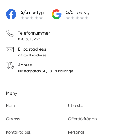
5/5
i betyg
5/5
i betyg
Telefonnummer
070 681 52 22
E-postadress
info@allaorder.se
Adress
Mästargatan 5B, 781 71 Borlänge
Meny
Hem
Utforska
Om oss
Offertförfrågan
Kontakta oss
Personal