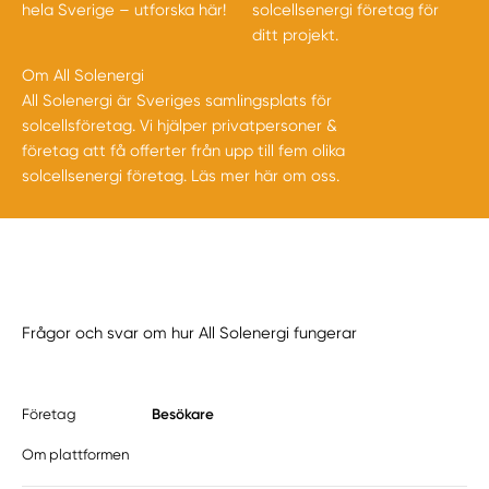
hela Sverige –
utforska här!
solcellsenergi företag för
ditt projekt.
Om All Solenergi
All Solenergi är Sveriges samlingsplats för
solcellsföretag. Vi hjälper privatpersoner &
företag att få offerter från upp till fem olika
solcellsenergi företag.
Läs mer här om oss.
Frågor och svar om hur All Solenergi fungerar
Besökare
Företag
Om plattformen