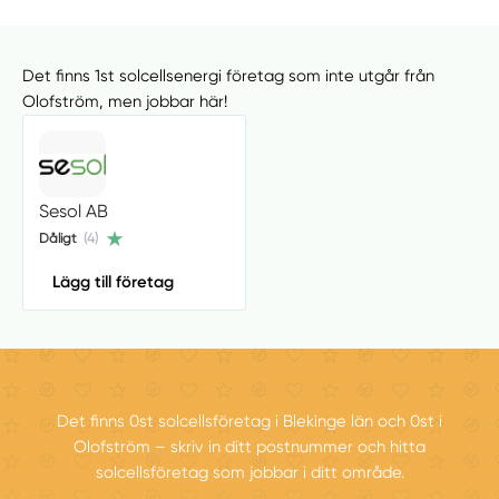
Det finns 1st solcellsenergi företag som inte utgår från
Olofström, men jobbar här!
Sesol AB
Dåligt
(4)
Lägg till företag
Det finns 0st solcellsföretag i Blekinge län och 0st i
Olofström – skriv in ditt postnummer och hitta
solcellsföretag som jobbar i ditt område.