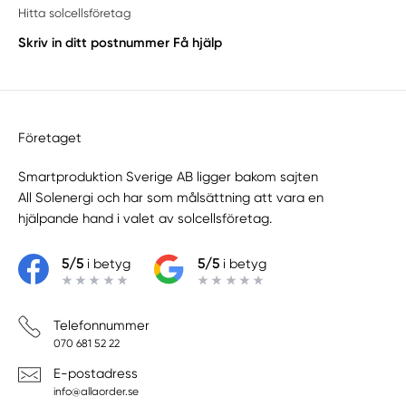
Hitta solcellsföretag
Skriv in ditt postnummer
Få hjälp
Företaget
Smartproduktion Sverige AB ligger bakom sajten
All Solenergi
och har som målsättning att vara en
hjälpande hand i valet av solcellsföretag.
5/5
i betyg
5/5
i betyg
Telefonnummer
070 681 52 22
E-postadress
info@allaorder.se