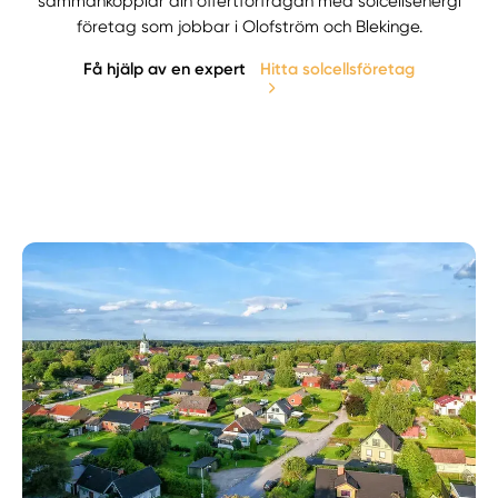
sammankopplar din offertförfrågan med solcellsenergi
företag som jobbar i Olofström och Blekinge.
Få hjälp av en expert
Hitta solcellsföretag
Manuellt
Få hjälp
Välj tillvägagångssätt