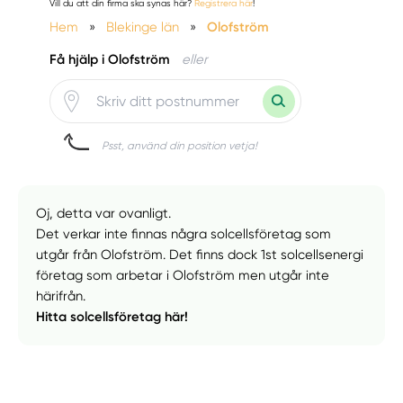
Vill du att din firma ska synas här?
Registrera här
!
Hem
»
Blekinge län
»
Olofström
Få hjälp i Olofström
eller
Psst, använd din position vetja!
Oj, detta var ovanligt.
Det verkar inte finnas några solcellsföretag som
utgår från Olofström. Det finns dock 1st solcellsenergi
företag som arbetar i Olofström men utgår inte
härifrån.
Hitta solcellsföretag här!