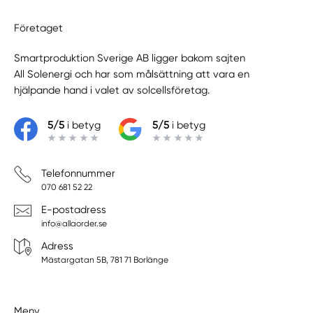
Företaget
Smartproduktion Sverige AB ligger bakom sajten
All Solenergi
och har som målsättning att vara en
hjälpande hand i valet av solcellsföretag.
5/5
i betyg
5/5
i betyg
Telefonnummer
070 681 52 22
E-postadress
info@allaorder.se
Adress
Mästargatan 5B, 781 71 Borlänge
Meny