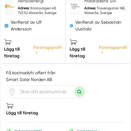
Rensolenergi
Mälardalens Sol
Adress:
Knotavägen 49,
Adress:
Traversgatan 16E,
723 52 Västerås, Sverige
Västerås, Sverige
Verifierat av Ulf
Verifierat av Sebastian
Andersson
Uusitalo
Företagsprofil
Företagsprofil
Lägg till
Lägg till
företag
företag
Få kostnadsfri offert från
Smart Solar Norden AB
Lägg till företag
Helt kostnadsfritt
Inget köpkrav