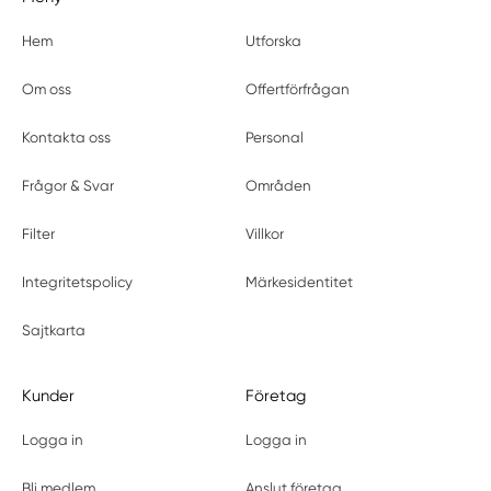
Hem
Utforska
Om oss
Offertförfrågan
Kontakta oss
Personal
Frågor & Svar
Områden
Filter
Villkor
Integritetspolicy
Märkesidentitet
Sajtkarta
Kunder
Företag
Logga in
Logga in
Bli medlem
Anslut företag