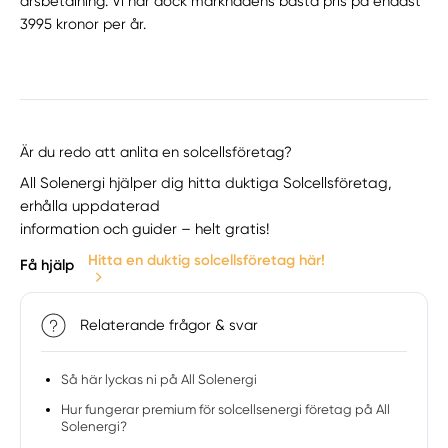
årsbetalning. Vi har dock marknadens bästa pris på endast
3995 kronor per år.
Är du redo att anlita en solcellsföretag?
All Solenergi hjälper dig hitta duktiga Solcellsföretag,
erhålla uppdaterad
information och guider – helt gratis!
Hitta en duktig solcellsföretag här!
Få hjälp
Relaterande frågor & svar
Så här lyckas ni på All Solenergi
Hur fungerar premium för solcellsenergi företag på All
Solenergi?