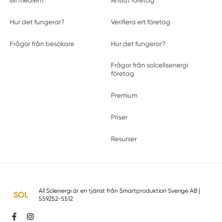
Bli medlem
Anslut företag
Hur det fungerar?
Verifiera ert företag
Frågor från besökare
Hur det fungerar?
Frågor från solcellsenergi
företag
Premium
Priser
Resurser
All Solenergi är en tjänst från
Smartproduktion Sverige AB
|
559252-5512