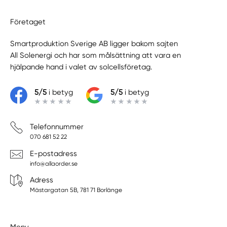
Företaget
Smartproduktion Sverige AB ligger bakom sajten
All Solenergi
och har som målsättning att vara en
hjälpande hand i valet av solcellsföretag.
5/5
i betyg
5/5
i betyg
Telefonnummer
070 681 52 22
E-postadress
info@allaorder.se
Adress
Mästargatan 5B, 781 71 Borlänge