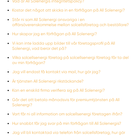
Vad är All Solenergis integritetspolicy?
Kostar det något att skicka in en förfrågan på All Solenergi?
Står ni som All Solenergi ansvariga i en
affärsöverenskommelse mellan solcellsföretag och beställare?
Hur skapar jag en förfrågan på All Solenergi?
Vi kan inte ladda upp bilder till vår företagsprofil på All
Solenergi, vad beror det på?
Vilka solcellsenergi företag på solcellsenergi företag får ta del
av min förfrågan?
Jag vill endast få kontakt via mail, hur gör jag?
Är tjänsten All Solenergi rikstäckande?
Kan en enskild firma verifiera sig på All Solenergi?
Går det att betala månadsvis för premiumtjänsten på All
Solenergi?
Vart får ni all information om solcellsenergi företagen ifrån?
Hur snabbt får jag svar på min förfrågan till All Solenergis?
Jag vill bli kontaktad via telefon från solcellsföretag, hur gör