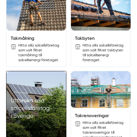
Manuellt
Få hjälp
Välj tillvägagångssätt
Takmålning
Takbyten
Hitta alla solcellsföretag
Hitta alla solcellsföretag
som valt filtret
som valt filtret takbyten
takmålning till
till solcellsenergi
solcellsenergi företaget.
företaget.
Utforska alla
solcellsföretag
i Sverige
Takrenoveringar
Hitta alla solcellsföretag
som valt filtret
Utforska solcellsenergi
takrenoveringar till
företag