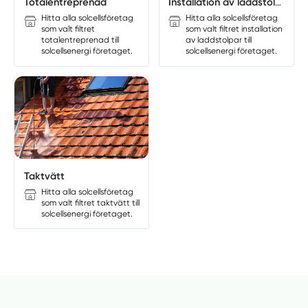
Totalentreprenad
Installation av laddstolpar
Hitta alla solcellsföretag
Hitta alla solcellsföretag
som valt filtret
som valt filtret installation
totalentreprenad till
av laddstolpar till
solcellsenergi företaget.
solcellsenergi företaget.
Taktvätt
Hitta alla solcellsföretag
som valt filtret taktvätt till
solcellsenergi företaget.