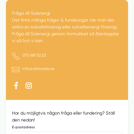
Fråga All Solenergi
Fråga All Solenergi
Det finns många frågor & funderingar när man ska
anlita en solcellsföretag eller solcellsenergi företag.
Fråga All Solenergi genom formuläret så återkopplar
vi så fort vi kan.
Telefonnummer
070 681 52 22
E-postadress
info@allaorder.se
Har du möjligtvis någon fråga eller fundering? Ställ
den nedan!
E-postadress