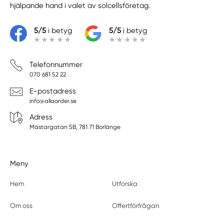
hjälpande hand i valet av solcellsföretag.
5/5
i betyg
5/5
i betyg
Telefonnummer
070 681 52 22
E-postadress
info@allaorder.se
Adress
Mästargatan 5B, 781 71 Borlänge
Meny
Hem
Utforska
Om oss
Offertförfrågan